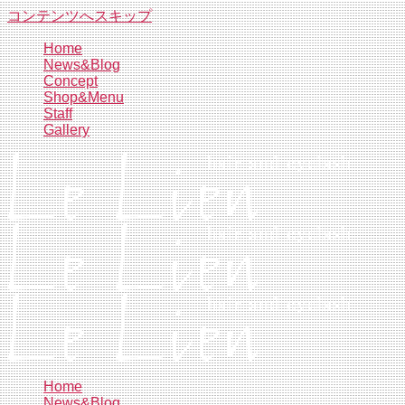
コンテンツへスキップ
Home
News&Blog
Concept
Shop&Menu
Staff
Gallery
Home
News&Blog