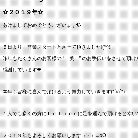
じ
る
☆２０１９年☆
あけましておめでとうございます🐶
５日より、営業スタートとさせて頂きました!(^^)!
昨年もたくさんのお客様の “ 美 ” のお手伝いをさせて頂け
感謝しています❤
本年も皆様に喜んで頂けるよう努力していきます(*´ω`*)
１人でも多くの方にＬｅ Ｌｉｅｎに足を運んで頂けると幸いです
２０１９年もよろしくお願いします（´-`）.｡oO