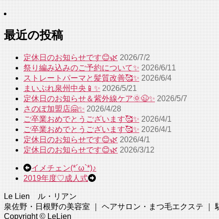
最近の投稿
定休日のお知らせです😊🌿
2026/7/2
祭り編み込みのご予約について✨
2026/6/11
ストレートパーマと髪質改善🥰✨
2026/6/4
まいぷれ泉州中央📱✨
2026/5/21
定休日のお知らせ＆紫外線ケア🌞😉✨
2026/5/7
さのぽ加盟店🤗✨
2026/4/28
ご卒業おめでとうございます🥰✨
2026/4/1
ご卒業おめでとうございます🥰✨
2026/4/1
定休日のお知らせです😊🌿
2026/4/1
定休日のお知らせです😊🌿
2026/3/12
イメチェン(*´ω`*)♪
2019年度♡成人式
Le Lien ル・リアン
泉佐野・日根野の美容室 ｜ ヘアサロン・まつ毛エクステ ｜ 駐車場完
Copyright © LeLien