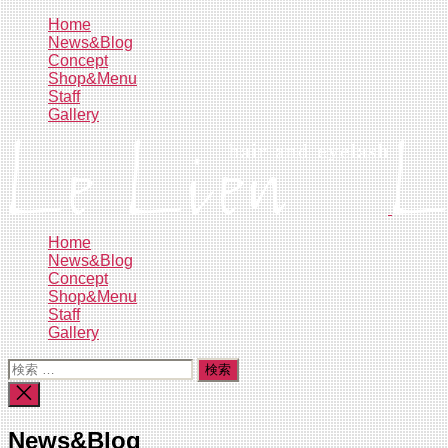
コ
Home
News&Blog
ン
Concept
テ
Shop&Menu
ン
Staff
ツ
Gallery
へ
ス
キ
ッ
プ
Home
News&Blog
Concept
Shop&Menu
Staff
Gallery
検
索
検
対
索
象:
を
News&Blog
閉