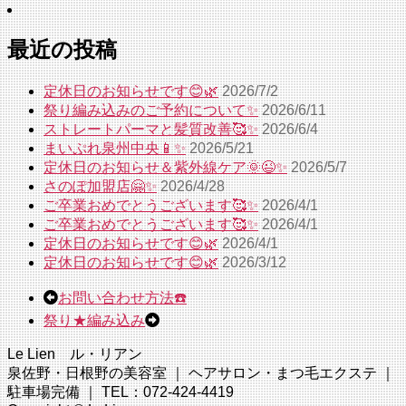
最近の投稿
定休日のお知らせです😊🌿
2026/7/2
祭り編み込みのご予約について✨
2026/6/11
ストレートパーマと髪質改善🥰✨
2026/6/4
まいぷれ泉州中央📱✨
2026/5/21
定休日のお知らせ＆紫外線ケア🌞😉✨
2026/5/7
さのぽ加盟店🤗✨
2026/4/28
ご卒業おめでとうございます🥰✨
2026/4/1
ご卒業おめでとうございます🥰✨
2026/4/1
定休日のお知らせです😊🌿
2026/4/1
定休日のお知らせです😊🌿
2026/3/12
お問い合わせ方法☎️
祭り★編み込み
Le Lien ル・リアン
泉佐野・日根野の美容室 ｜ ヘアサロン・まつ毛エクステ ｜
駐車場完備 ｜ TEL：072-424-4419