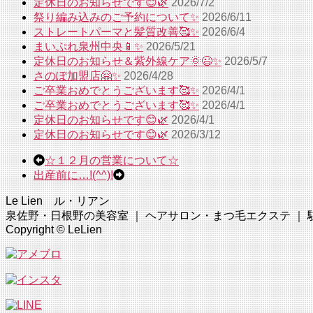
定休日のお知らせです😊🌿
2026/7/2
祭り編み込みのご予約について✨
2026/6/11
ストレートパーマと髪質改善🥰✨
2026/6/4
まいぷれ泉州中央📱✨
2026/5/21
定休日のお知らせ＆紫外線ケア🌞😉✨
2026/5/7
さのぽ加盟店🤗✨
2026/4/28
ご卒業おめでとうございます🥰✨
2026/4/1
ご卒業おめでとうございます🥰✨
2026/4/1
定休日のお知らせです😊🌿
2026/4/1
定休日のお知らせです😊🌿
2026/3/12
☆１２月の営業について☆
出産前に…!(^^)!
Le Lien ル・リアン
泉佐野・日根野の美容室 ｜ ヘアサロン・まつ毛エクステ ｜ 駐車場完
Copyright © LeLien