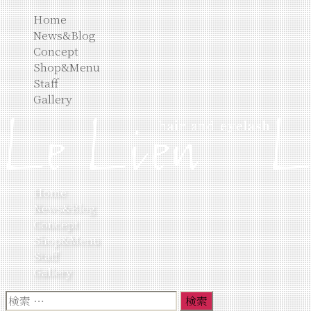
コ
Home
ン
News&Blog
テ
Concept
ン
Shop&Menu
ツ
Staff
へ
Gallery
ス
キ
ッ
プ
Home
News&Blog
Concept
Shop&Menu
Staff
Gallery
検