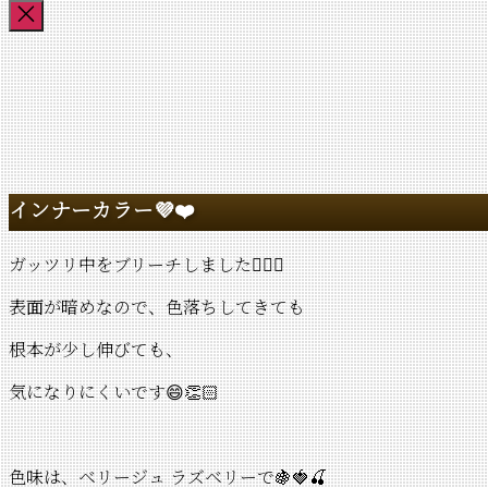
索
検
対
索
象:
を
閉
じ
る
インナーカラー💜❤️
ガッツリ中をブリーチしました🙆‍♀️✨
表面が暗めなので、色落ちしてきても
根本が少し伸びても、
気になりにくいです😄👏🏻
色味は、ベリージュ ラズベリーで🍇🍓🍒