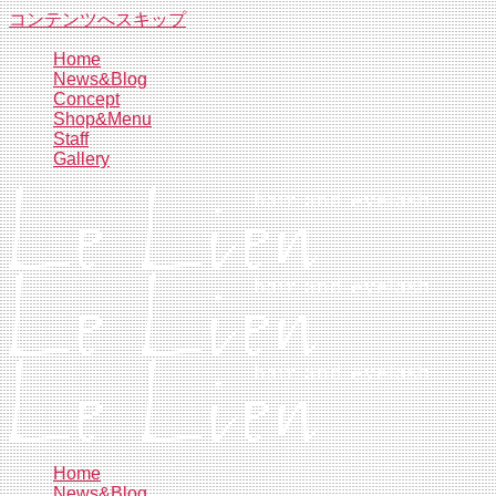
コンテンツへスキップ
Home
News&Blog
Concept
Shop&Menu
Staff
Gallery
Home
News&Blog