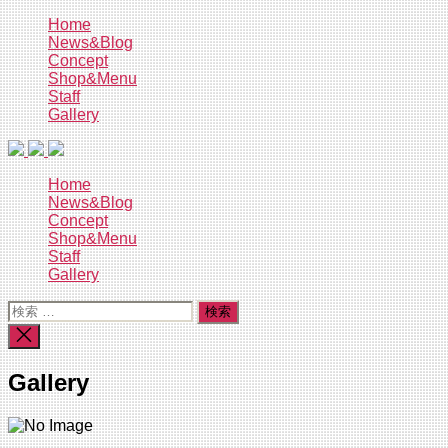
コ
Home
News&Blog
ン
Concept
テ
Shop&Menu
ン
Staff
ツ
Gallery
へ
ス
キ
Home
ッ
News&Blog
プ
Concept
Shop&Menu
Staff
Gallery
検
索
検
対
索
象:
を
Gallery
閉
じ
る