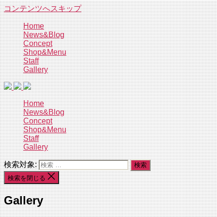
コンテンツへスキップ
Home
News&Blog
Concept
Shop&Menu
Staff
Gallery
Home
News&Blog
Concept
Shop&Menu
Staff
Gallery
検索対象:
検索を閉じる
Gallery