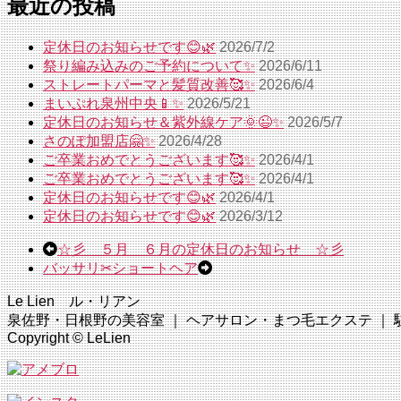
最近の投稿
定休日のお知らせです😊🌿
2026/7/2
祭り編み込みのご予約について✨
2026/6/11
ストレートパーマと髪質改善🥰✨
2026/6/4
まいぷれ泉州中央📱✨
2026/5/21
定休日のお知らせ＆紫外線ケア🌞😉✨
2026/5/7
さのぽ加盟店🤗✨
2026/4/28
ご卒業おめでとうございます🥰✨
2026/4/1
ご卒業おめでとうございます🥰✨
2026/4/1
定休日のお知らせです😊🌿
2026/4/1
定休日のお知らせです😊🌿
2026/3/12
☆彡 ５月 ６月の定休日のお知らせ ☆彡
バッサリ✂︎ショートヘア
Le Lien ル・リアン
泉佐野・日根野の美容室 ｜ ヘアサロン・まつ毛エクステ ｜ 駐車場完
Copyright © LeLien