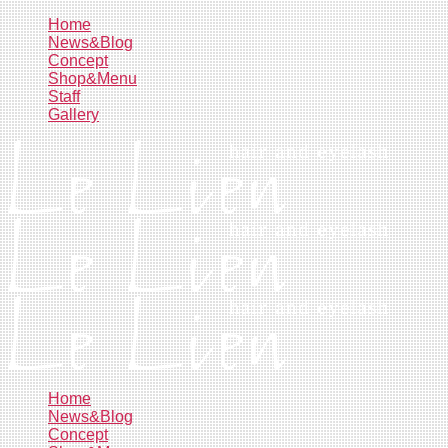
コ
Home
News&Blog
ン
Concept
テ
Shop&Menu
ン
Staff
ツ
Gallery
へ
ス
キ
ッ
プ
Home
News&Blog
Concept