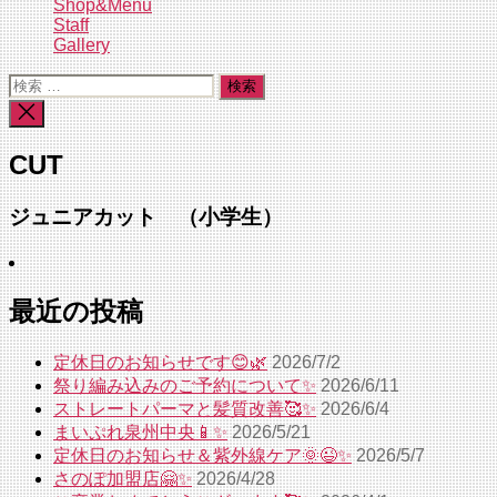
Shop&Menu
Staff
Gallery
検
索
検
対
索
象:
を
CUT
閉
じ
る
ジュニアカット （小学生）
最近の投稿
定休日のお知らせです😊🌿
2026/7/2
祭り編み込みのご予約について✨
2026/6/11
ストレートパーマと髪質改善🥰✨
2026/6/4
まいぷれ泉州中央📱✨
2026/5/21
定休日のお知らせ＆紫外線ケア🌞😉✨
2026/5/7
さのぽ加盟店🤗✨
2026/4/28