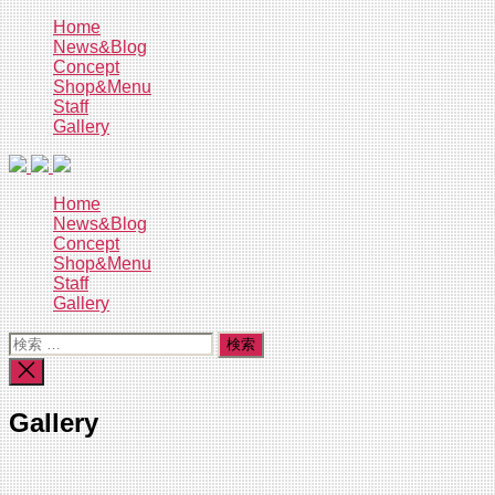
コ
Home
News&Blog
ン
Concept
テ
Shop&Menu
ン
Staff
ツ
Gallery
へ
ス
キ
Home
ッ
News&Blog
プ
Concept
Shop&Menu
Staff
Gallery
検
索
検
対
索
象:
を
Gallery
閉
じ
る