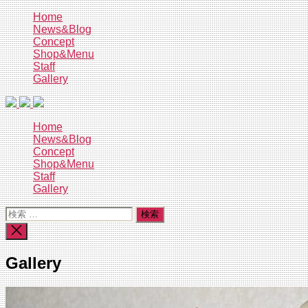
コ
Home
News&Blog
ン
Concept
テ
Shop&Menu
ン
Staff
ツ
Gallery
へ
ス
キ
Home
ッ
News&Blog
プ
Concept
Shop&Menu
Staff
Gallery
検
索
検
対
索
象:
を
Gallery
閉
じ
る