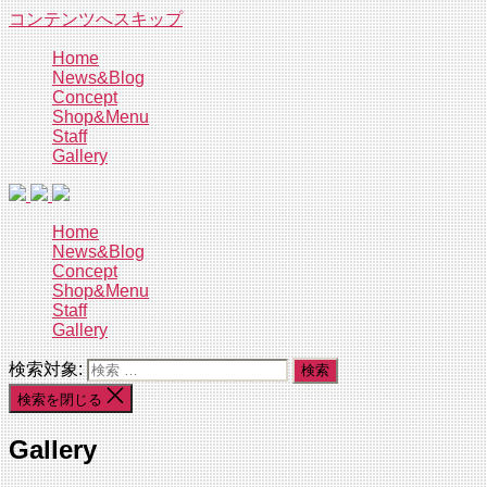
コンテンツへスキップ
Home
News&Blog
Concept
Shop&Menu
Staff
Gallery
Home
News&Blog
Concept
Shop&Menu
Staff
Gallery
検索対象:
検索を閉じる
Gallery