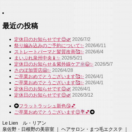
最近の投稿
定休日のお知らせです😊🌿
2026/7/2
祭り編み込みのご予約について✨
2026/6/11
ストレートパーマと髪質改善🥰✨
2026/6/4
まいぷれ泉州中央📱✨
2026/5/21
定休日のお知らせ＆紫外線ケア🌞😉✨
2026/5/7
さのぽ加盟店🤗✨
2026/4/28
ご卒業おめでとうございます🥰✨
2026/4/1
ご卒業おめでとうございます🥰✨
2026/4/1
定休日のお知らせです😊🌿
2026/4/1
定休日のお知らせです😊🌿
2026/3/12
フラットラッシュ新色😘💕
ご卒業おめでとうございます😉💐💕
Le Lien ル・リアン
泉佐野・日根野の美容室 ｜ ヘアサロン・まつ毛エクステ ｜