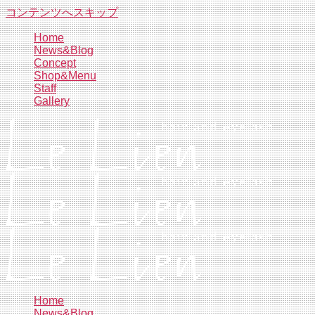
コンテンツへスキップ
Home
News&Blog
Concept
Shop&Menu
Staff
Gallery
Home
News&Blog