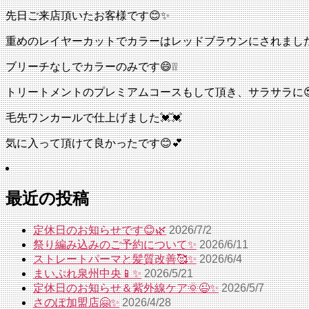
先日ご来店頂いたお客様です😊✨
重めのレイヤーカットでカラーはレッドブラウンにされました
ブリーチなしでカラーのみです😄❕❕
トリートメントのプレミアムコースもして頂き、サラサラに
毛先ワンカールで仕上げました💓💓
気に入って頂けて良かったです😊💕
最近の投稿
定休日のお知らせです😊🌿
2026/7/2
祭り編み込みのご予約について✨
2026/6/11
ストレートパーマと髪質改善🥰✨
2026/6/4
まいぷれ泉州中央📱✨
2026/5/21
定休日のお知らせ＆紫外線ケア🌞😉✨
2026/5/7
さのぽ加盟店🤗✨
2026/4/28