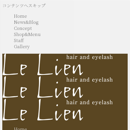
コンテンツへスキップ
Home
News&Blog
Concept
Shop&Menu
Staff
Gallery
Home