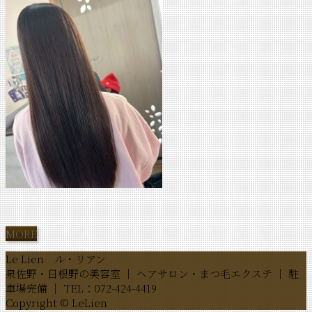
MORE
Le Lien ル・リアン
泉佐野・日根野の美容室 ｜ ヘアサロン・まつ毛エクステ ｜ 駐
車場完備 ｜ TEL：072-424-4419
Copyright © LeLien