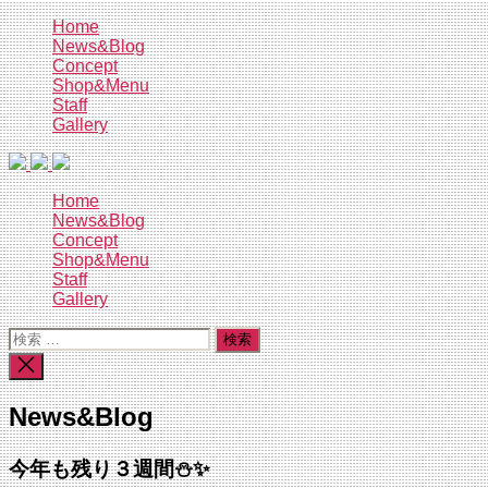
コ
Home
News&Blog
ン
Concept
テ
Shop&Menu
ン
Staff
ツ
Gallery
へ
ス
キ
Home
ッ
News&Blog
プ
Concept
Shop&Menu
Staff
Gallery
検
索
検
対
索
象:
を
News&Blog
閉
じ
る
今年も残り３週間⛄✨