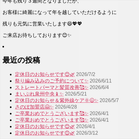
今年も残り３週間となりましたが、
お客様に綺麗になって年を越していただけるように
残りも元気に営業いたします😄💖💖
ご来店お待ちしております😊✨
最近の投稿
定休日のお知らせです😊🌿
2026/7/2
祭り編み込みのご予約について✨
2026/6/11
ストレートパーマと髪質改善🥰✨
2026/6/4
まいぷれ泉州中央📱✨
2026/5/21
定休日のお知らせ＆紫外線ケア🌞😉✨
2026/5/7
さのぽ加盟店🤗✨
2026/4/28
ご卒業おめでとうございます🥰✨
2026/4/1
ご卒業おめでとうございます🥰✨
2026/4/1
定休日のお知らせです😊🌿
2026/4/1
定休日のお知らせです😊🌿
2026/3/12