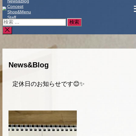
News&Blog
Concept
コ
Shop&Menu
ン
Staff
テ
検
Gallery
ン
索
検
ツ
対
索
へ
象:
を
ス
閉
キ
じ
ッ
る
News&Blog
プ
定休日のお知らせです😊✨