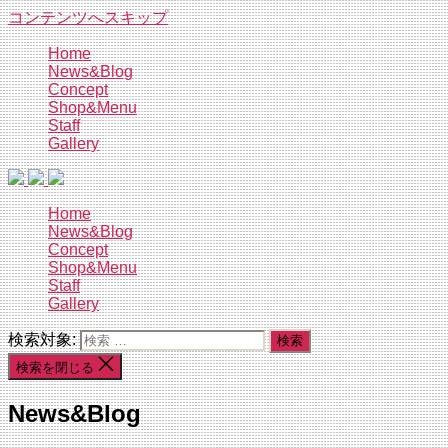
コンテンツへスキップ
Home
News&Blog
Concept
Shop&Menu
Staff
Gallery
Home
News&Blog
Concept
Shop&Menu
Staff
Gallery
検索対象:
検索を閉じる
News&Blog