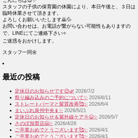
こんにちは😊✨
スタッフの子供の保育園の休園により、本日午後と、３日は
臨時休業させて頂きます。
よろしくお願いいたします🙇💦
お問い合わせは、お電話が繋がらない可能性もありますの
で、LINEにてご連絡下さい⭐
ご迷惑をおかけします。
スタッフ一同🌼
最近の投稿
定休日のお知らせです😊🌿
2026/7/2
祭り編み込みのご予約について✨
2026/6/11
ストレートパーマと髪質改善🥰✨
2026/6/4
まいぷれ泉州中央📱✨
2026/5/21
定休日のお知らせ＆紫外線ケア🌞😉✨
2026/5/7
さのぽ加盟店🤗✨
2026/4/28
ご卒業おめでとうございます🥰✨
2026/4/1
ご卒業おめでとうございます🥰✨
2026/4/1