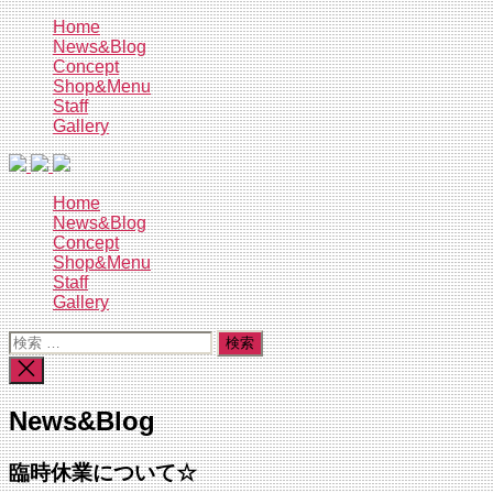
コ
Home
News&Blog
ン
Concept
テ
Shop&Menu
ン
Staff
ツ
Gallery
へ
ス
キ
Home
ッ
News&Blog
プ
Concept
Shop&Menu
Staff
Gallery
検
索
検
対
索
象:
を
News&Blog
閉
じ
る
臨時休業について☆