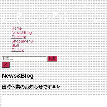
コ
ン
テ
ン
ツ
Home
へ
News&Blog
ス
Concept
キ
Shop&Menu
Staff
ッ
Gallery
プ
検
索
検
対
索
象:
を
News&Blog
閉
じ
る
臨時休業のお知らせです🙇✨