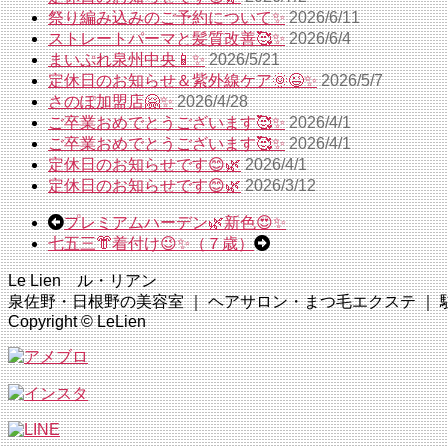
祭り編み込みのご予約について✨
2026/6/11
ストレートパーマと髪質改善🥰✨
2026/6/4
まいぷれ泉州中央📱✨
2026/5/21
定休日のお知らせ＆紫外線ケア🌞😉✨
2026/5/7
さのぽ加盟店🤗✨
2026/4/28
ご卒業おめでとうございます🥰✨
2026/4/1
ご卒業おめでとうございます🥰✨
2026/4/1
定休日のお知らせです😊🌿
2026/4/1
定休日のお知らせです😊🌿
2026/3/12
プレミアムハーデン🌿新色😍✨
七五三👘着付け😉✨（７歳）
Le Lien ル・リアン
泉佐野・日根野の美容室 ｜ ヘアサロン・まつ毛エクステ ｜ 駐車場完
Copyright © LeLien