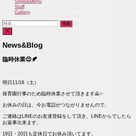
Shop&Menu
Staff
Gallery
検
索
検
対
索
象:
を
News&Blog
閉
じ
る
臨時休業😌🍂
明日11/18（土）
保育園行事のため臨時休業させて頂きます🙇✨
お休みの日は、今お電話がつながりませんので、
ご連絡はLINEのお友達登録をして頂き、LINEからでしたら
お返事出来ます。
19日・20日も定休日でお休み頂いてます。