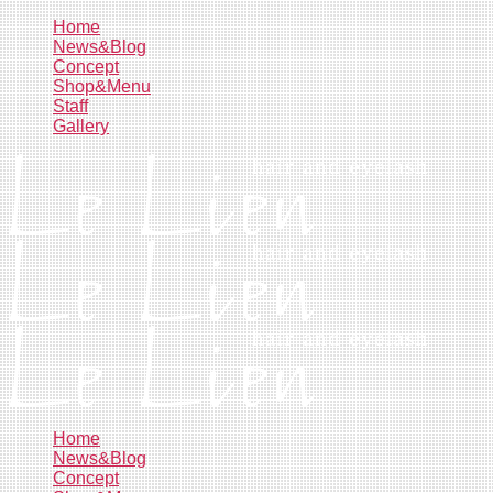
コ
Home
News&Blog
ン
Concept
テ
Shop&Menu
ン
Staff
ツ
Gallery
へ
ス
キ
ッ
プ
Home
News&Blog
Concept