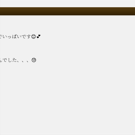
っぱいです😊💕
でした、、、😓