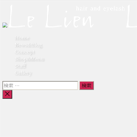
コ
ン
テ
ン
ツ
Home
へ
News&Blog
ス
Concept
キ
Shop&Menu
ッ
Staff
プ
Gallery
検
索
検
対
索
象:
を
閉
じ
る