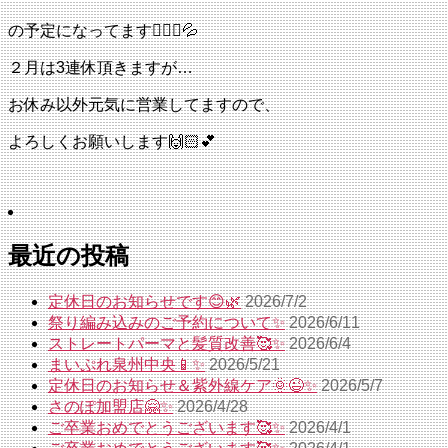
の予定になってます🙇🏻‍♀️💦
２月は3連休頂きますが…
お休み以外元気に営業してますので、
よろしくお願いします🙌🏻💕
最近の投稿
定休日のお知らせです😊🌿
2026/7/2
祭り編み込みのご予約について✨
2026/6/11
ストレートパーマと髪質改善🥰✨
2026/6/4
まいぷれ泉州中央📱✨
2026/5/21
定休日のお知らせ＆紫外線ケア🌞😉✨
2026/5/7
さのぽ加盟店🤗✨
2026/4/28
ご卒業おめでとうございます🥰✨
2026/4/1