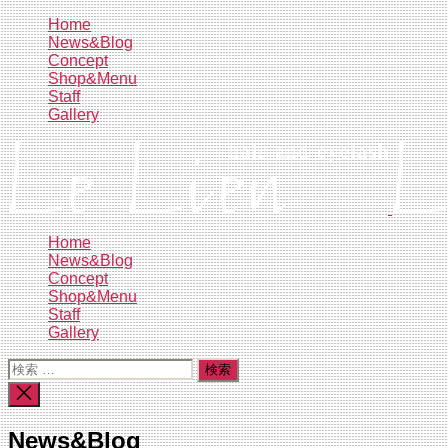
コ
Home
News&Blog
ン
Concept
テ
Shop&Menu
ン
Staff
ツ
Gallery
へ
ス
キ
ッ
プ
Home
News&Blog
Concept
Shop&Menu
Staff
Gallery
検
索
検
対
索
象:
を
News&Blog
閉