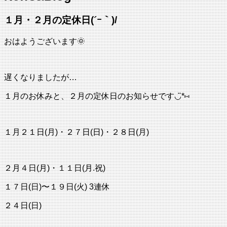
じ
る
１月・２月の定休日(´ｰ｀)/
おはようございます🌞
遅くなりましたが…
１月のお休みと、２月の定休日のお知らせです◡̈*⑅
１月２１日(月)・２７日(日)・２８日(月)
２月４日(月)・１１日(月.祝)
１７日(日)〜１９日(火) 3連休
２４日(日)