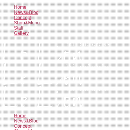
コ
Home
News&Blog
ン
Concept
テ
Shop&Menu
ン
Staff
ツ
Gallery
へ
ス
キ
ッ
プ
Home
News&Blog
Concept