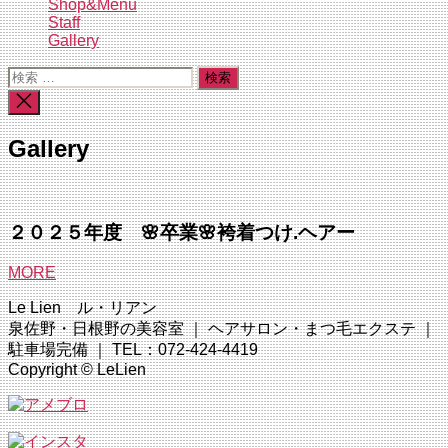
Shop&Menu
Staff
Gallery
検
索
検
対
索
象:
を
Gallery
閉
じ
る
２０２５年度 🌸卒業🌸袴着つけ.ヘアー
MORE
Le Lien ル・リアン
泉佐野・日根野の美容室 ｜ ヘアサロン・まつ毛エクステ ｜
駐車場完備 ｜ TEL：072-424-4419
Copyright © LeLien