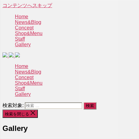
コンテンツへスキップ
Home
News&Blog
Concept
Shop&Menu
Staff
Gallery
Home
News&Blog
Concept
Shop&Menu
Staff
Gallery
検索対象:
検索を閉じる
Gallery