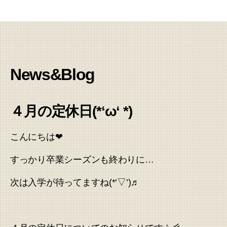
News&Blog
４月の定休日(*‘ω‘ *)
こんにちは❤
すっかり卒業シーズンも終わりに…
次は入学が待ってますね(*’▽’)♬