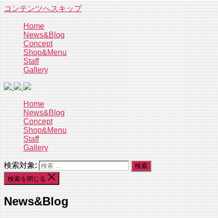
コンテンツへスキップ
Home
News&Blog
Concept
Shop&Menu
Staff
Gallery
Home
News&Blog
Concept
Shop&Menu
Staff
Gallery
検索対象:
検索を閉じる
News&Blog