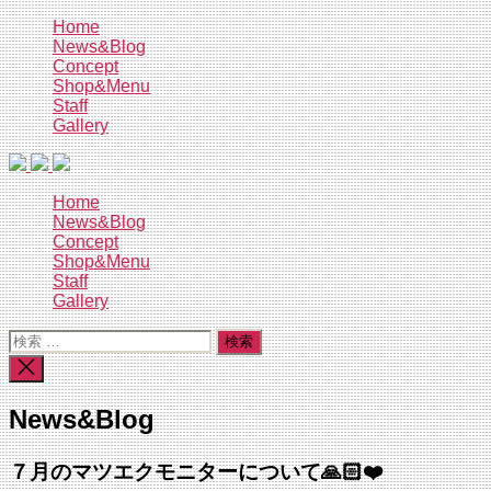
コ
Home
News&Blog
ン
Concept
テ
Shop&Menu
ン
Staff
ツ
Gallery
へ
ス
キ
Home
ッ
News&Blog
プ
Concept
Shop&Menu
Staff
Gallery
検
索
検
対
索
象:
を
News&Blog
閉
じ
る
７月のマツエクモニターについて🙏🏻❤️