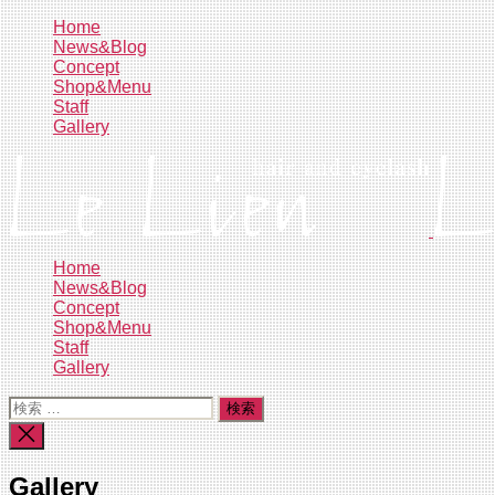
コ
Home
News&Blog
ン
Concept
テ
Shop&Menu
ン
Staff
ツ
Gallery
へ
ス
キ
ッ
プ
Home
News&Blog
Concept
Shop&Menu
Staff
Gallery
検
索
検
対
索
象:
を
Gallery
閉