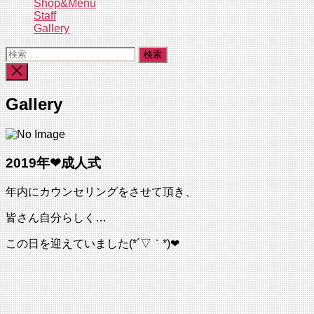
Shop&Menu
Staff
Gallery
検
索
検
対
索
象:
を
Gallery
閉
じ
る
2019年❤成人式
年内にカウンセリングをさせて頂き、
皆さん自分らしく…
この日を迎えていました(*´▽｀*)❤