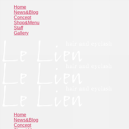
コ
Home
News&Blog
ン
Concept
テ
Shop&Menu
ン
Staff
ツ
Gallery
へ
ス
キ
ッ
プ
Home
News&Blog
Concept