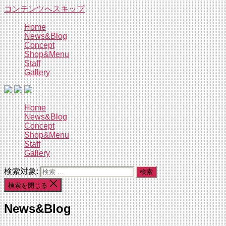
コンテンツへスキップ
Home
News&Blog
Concept
Shop&Menu
Staff
Gallery
Home
News&Blog
Concept
Shop&Menu
Staff
Gallery
検索対象:
検索を閉じる
News&Blog