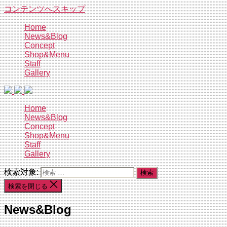
コンテンツへスキップ
Home
News&Blog
Concept
Shop&Menu
Staff
Gallery
Home
News&Blog
Concept
Shop&Menu
Staff
Gallery
検索対象:
検索を閉じる
News&Blog