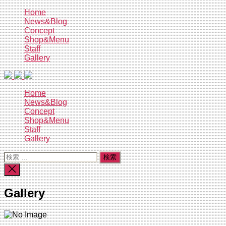
コ
Home
News&Blog
ン
Concept
テ
Shop&Menu
ン
Staff
ツ
Gallery
へ
ス
キ
Home
ッ
News&Blog
プ
Concept
Shop&Menu
Staff
Gallery
検
索
検
対
索
象:
を
Gallery
閉
じ
る